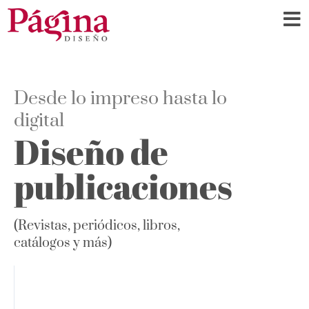
Ir
al
contenido
Desde lo impreso hasta lo
digital
Diseño de
publicaciones
(Revistas, periódicos, libros,
catálogos y más)